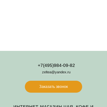
Приправа для макарон и риса
Приправа для холодца
100 руб.
200 руб.
Подробнее
Подробнее
+7(495)984-09-82
zeltea@yandex.ru
Заказать звонок
ИНТЕРНЕТ-МАГАЗИН ЧАЯ, КОФЕ И