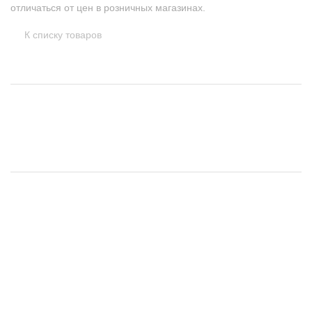
отличаться от цен в розничных магазинах.
К списку товаров
1 вариант
1 вариант
1 вариант
Розовая гималайская соль
Приправа "Итальянская"
Основа для соуса Карри