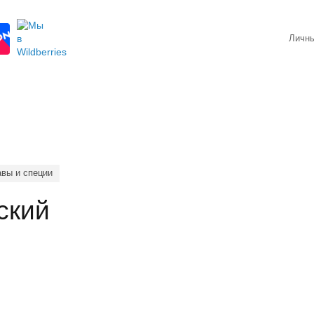
Личны
вы и специи
ский