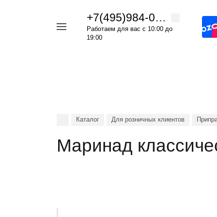
+7(495)984-09-82
Например,
Работаем для вас с 10:00 до
Апельсин
19:00
Найти
в каталоге
в
шоколаде
Каталог
Для розничных клиентов
Припра
Маринад классиче